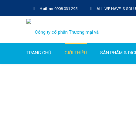
Hotline
0908 031 295
ALL WE HAVE IS SOL
TRANG CHỦ
GIỚI THIỆU
SẢN PHẨM & DỊC
Công ty cổ phần Thương mại và Xây lắp An Bình Phát 