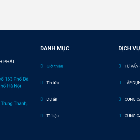
DANH MỤC
DỊCH VỤ
H PHÁT
Giới thiệu
TƯ VẤN 
số 163 Phố Bà
Tin tức
LẮP DỰ
Phố Hà Nội
Dự án
CUNG C
Trung Thành,
Tài liệu
CUNG CẤ