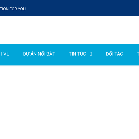
UTION FOR YOU
H VỤ
DỰ ÁN NỔI BẬT
TIN TỨC
ĐỐI TÁC
T
GIỚI THIỆU TỔNG QUAN
được thành lập với mục tiêu mang đến sự An bình và Phát triển, cũn
công nghiệp.