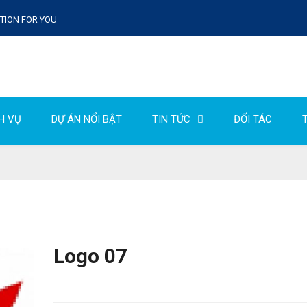
UTION FOR YOU
H VỤ
DỰ ÁN NỔI BẬT
TIN TỨC
ĐỐI TÁC
T
Logo 07