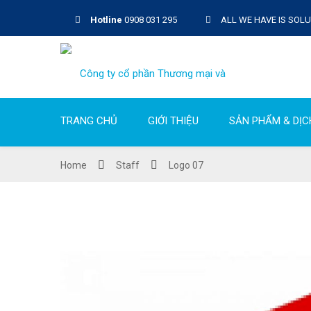
Hotline
0908 031 295
ALL WE HAVE IS SOL
TRANG CHỦ
GIỚI THIỆU
SẢN PHẨM & DỊC
Home
Staff
Logo 07