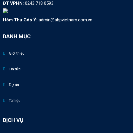
ĐT VPHN:
0243 718 0593
Hòm Thư Góp Ý:
admin@abpvietnam.com.vn
DANH MỤC
Giới thiệu
Tin tức
Dự án
Tài liệu
DỊCH VỤ