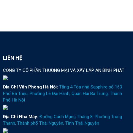
LIÊN HỆ
CÔNG TY CỔ PHẦN THƯƠNG MẠI VÀ XÂY LẮP AN BÌNH PHÁT
Địa Chỉ Văn Phòng Hà Nội:
Tầng 4 Tòa nhà Sapphire số 163
Phố Bà Triệu, Phường Lê Đại Hành, Quận Hai Bà Trưng, Thành
Phố Hà Nội
Địa Chỉ Nhà Máy:
Đường Cách Mạng Tháng 8, Phường Trung
Thành, Thành phố Thái Nguyên, Tỉnh Thái Nguyên