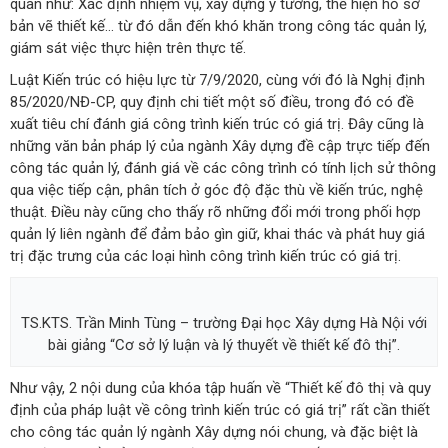
quan như: Xác định nhiệm vụ, xây dựng ý tưởng, thể hiện hồ sơ
bản vẽ thiết kế… từ đó dẫn đến khó khăn trong công tác quản lý,
giám sát việc thực hiện trên thực tế.
Luật Kiến trúc có hiệu lực từ 7/9/2020, cùng với đó là Nghị định
85/2020/NĐ-CP, quy định chi tiết một số điều, trong đó có đề
xuất tiêu chí đánh giá công trình kiến trúc có giá trị. Đây cũng là
những văn bản pháp lý của ngành Xây dựng đề cập trực tiếp đến
công tác quản lý, đánh giá về các công trình có tính lịch sử thông
qua việc tiếp cận, phân tích ở góc độ đặc thù về kiến trúc, nghệ
thuật. Điều này cũng cho thấy rõ những đổi mới trong phối hợp
quản lý liên ngành để đảm bảo gìn giữ, khai thác và phát huy giá
trị đặc trưng của các loại hình công trình kiến trúc có giá trị.
TS.KTS. Trần Minh Tùng – trường Đại học Xây dựng Hà Nội với
bài giảng “Cơ sở lý luận và lý thuyết về thiết kế đô thị”.
Như vậy, 2 nội dung của khóa tập huấn về “Thiết kế đô thị và quy
định của pháp luật về công trình kiến trúc có giá trị” rất cần thiết
cho công tác quản lý ngành Xây dựng nói chung, và đặc biệt là