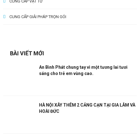
CUNG CẤP VẬT TƯ
CUNG CẤP GIẢI PHÁP TRỌN GÓI
BÀI VIẾT MỚI
An Bình Phát chung tay vì một tương lai tươi
sáng cho trẻ em vùng cao.
HÀ NỘI XÂY THÊM 2 CẢNG CẠN TẠI GIA LÂM VÀ
HOÀI ĐỨC