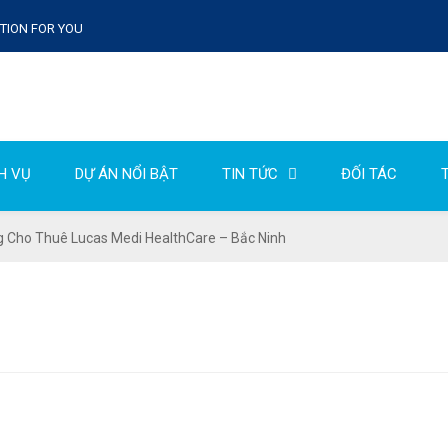
UTION FOR YOU
H VỤ
DỰ ÁN NỔI BẬT
TIN TỨC
ĐỐI TÁC
T
 Cho Thuê Lucas Medi HealthCare – Bắc Ninh