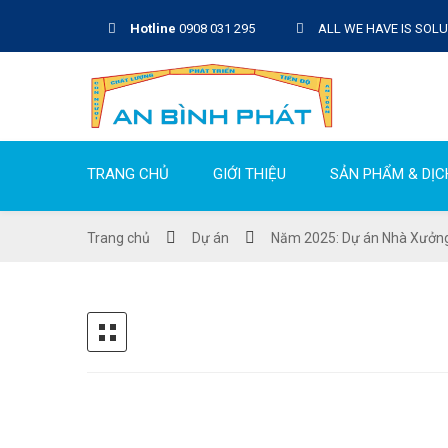
Hotline
0908 031 295
ALL WE HAVE IS SOL
TRANG CHỦ
GIỚI THIỆU
SẢN PHẨM & DỊC
Trang chủ
Dự án
Năm 2025: Dự án Nhà Xưởng