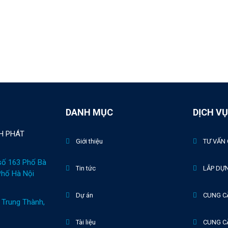
DANH MỤC
DỊCH VỤ
H PHÁT
Giới thiệu
TƯ VẤN 
số 163 Phố Bà
Tin tức
LẮP DỰ
Phố Hà Nội
Dự án
CUNG C
Trung Thành,
Tài liệu
CUNG CẤ