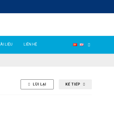
ÀI LIỆU
LIÊN HỆ
LÙI LẠI
KẾ TIẾP