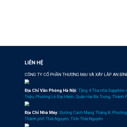
LIÊN HỆ
CÔNG TY CỔ PHẦN THƯƠNG MẠI VÀ XÂY LẮP AN BÌN
Địa Chỉ Văn Phòng Hà Nội:
Tầng 4 Tòa nhà Sapphire 
Triệu, Phường Lê Đại Hành, Quận Hai Bà Trưng, Thành 
Địa Chỉ Nhà Máy:
Đường Cách Mạng Tháng 8, Phường 
Thành phố Thái Nguyên, Tỉnh Thái Nguyên